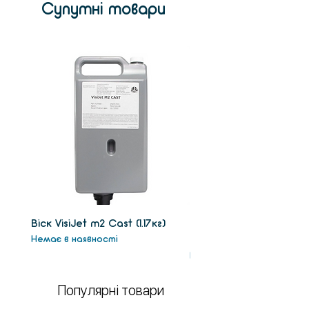
Супутні товари
Віск VisiJet m2 Сast (1.17кг)
Віск підтримки VisiJet
Немає в наявності
(1.3кг)
Немає в наявності
Популярні товари