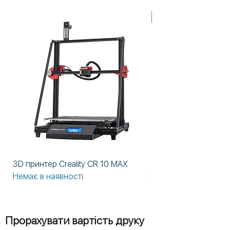
У НАЯВНОСТІ!
3D принтер Creality CR 10 MAX
3D принтер Formlabs
Немає в наявності
Немає в наявності
Прорахувати вартість друку