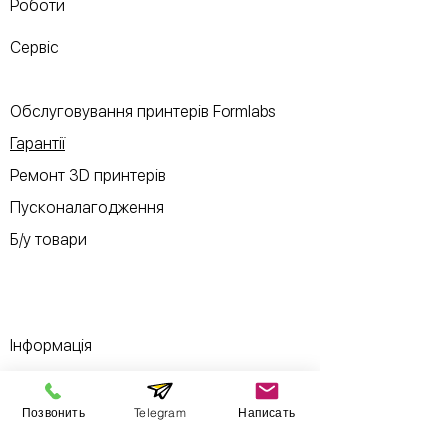
Роботи
Сервіс
Обслуговування принтерів Formlabs
Гарантії
Ремонт 3D принтерів
Пусконалагодження
Б/у товари
Інформація
Виставковий зал
Позвонить
Telegram
Написать
Контакти