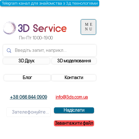
Telegram канал для знайомства з 3д технологіями
ME
NU
Пн-Пт 10:00–19:00
3D Друк
3D моделювання
Блог
Контакти
+38 066 844 0909
info@3ds.com.ua
Надіслати
Завантажити файл