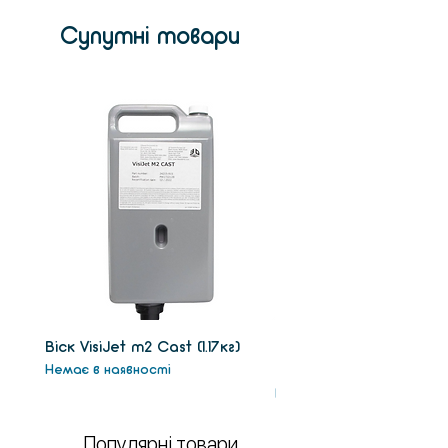
Супутні товари
Віск VisiJet m2 Сast (1.17кг)
Віск підтримки VisiJet
Немає в наявності
(1.3кг)
Немає в наявності
Популярні товари