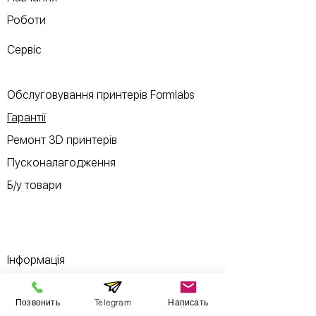
Роботи
Сервіс
Обслуговування принтерів Formlabs
Гарантії
Ремонт 3D принтерів
Пусконалагодження
Б/у товари
Інформація
Позвонить
Telegram
Написать
Виставковий зал