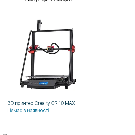
У НАЯВНОСТІ!
3D принтер Creality CR 10 MAX
3D принтер Formlabs
Немає в наявності
Немає в наявності