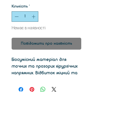
Кількість
*
Немає в наявності
Повідомити про наявність
Біосумісний матеріал для
точних та прозорих хірургічних
напрямних. Відбиток міцний та
високоточний для
оптимального розміщення та
свердління під час операції.