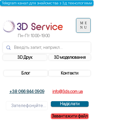
Telegram канал для знайомства з 3д технологіями
ME
NU
Пн-Пт 10:00–19:00
3D Друк
3D моделювання
Блог
Контакти
+38 066 844 0909
info@3ds.com.ua
Надіслати
Завантажити файл