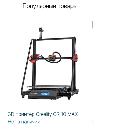
Популярные товары
В НАЛИЧИИ!
3D принтер Creality CR 10 MAX
3D принтер Formlabs
Нет в наличии
Нет в наличии