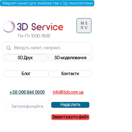
Telegram канал для знайомства з 3д технологіями
ME
NU
Пн-Пт 10:00–19:00
3D Друк
3D моделювання
Блог
Контакти
+38 066 844 0909
info@3ds.com.ua
Надіслати
Завантажити файл