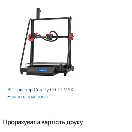
У НАЯВНОСТІ!
3D принтер Creality CR 10 MAX
3D принтер Formlabs
Немає в наявності
Немає в наявності
Прорахувати вартість друку