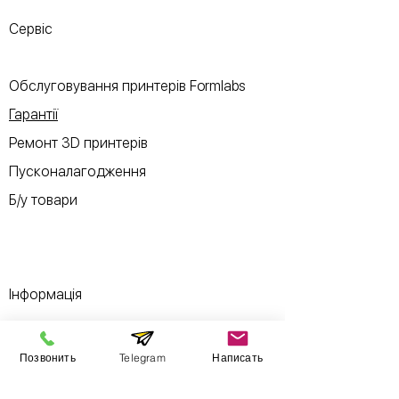
Сервіс
Обслуговування принтерів Formlabs
Гарантії
Ремонт 3D принтерів
Пусконалагодження
Б/у товари
Інформація
Виставковий зал
Позвонить
Telegram
Написать
Контакти