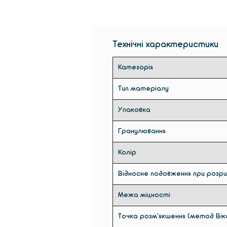
Технічні характеристики
Категорія
Тип матеріалу
Упаковка
Гранулювання
Колір
Відносне подовження при розри
Межа міцності
Точка розм'якшення (метод Віка