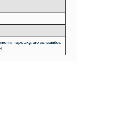
истання порошку, що залишився,
H