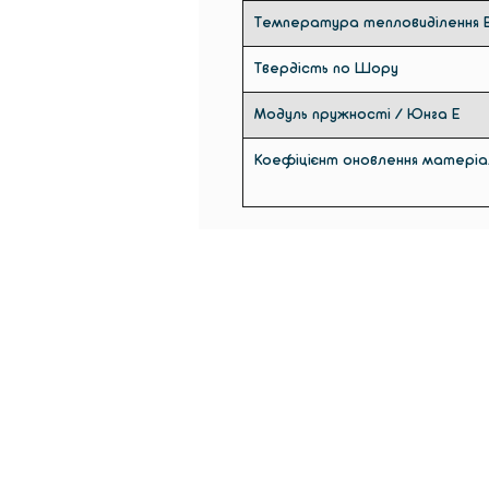
Температура тепловиділення B 
Твердість по Шору
Модуль пружності / Юнга E
Коефіцієнт оновлення матеріа