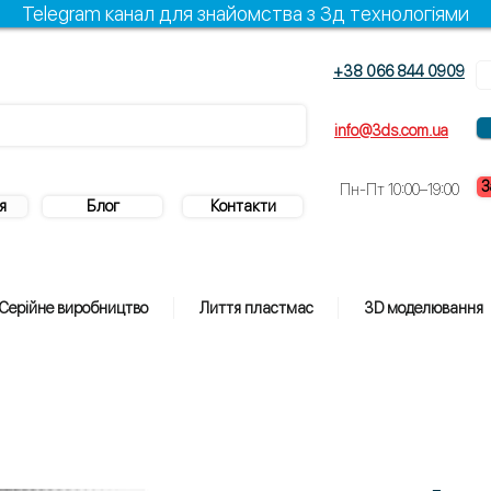
Telegram канал для знайомства з 3д технологіями
+38 066 844 0909
info@3ds.com.ua
З
Пн-Пт 10:00–19:00
я
Блог
Контакти
Серійне виробництво
Лиття пластмас
3D моделювання