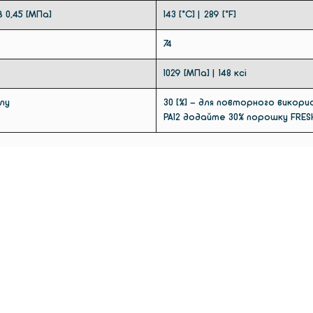
0,45 [МПа]
143 [°C] | 289 [°F]
74
1029 [МПа] | 148 ксі
лу
30 [%] - для повторного викор
PA12 додайте 30% порошку FRES