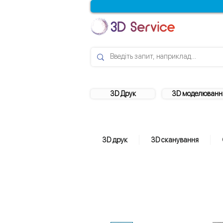
3D Друк
3D моделюванн
3D друк
3D сканування