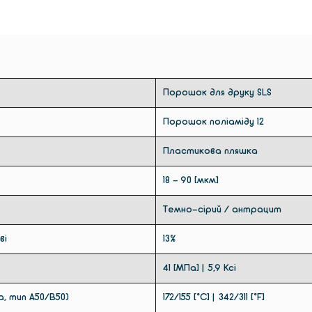
Порошок для друку SLS
Порошок поліаміду 12
Пластикова пляшка
18 - 90 [мкм]
Темно-сірий / антрацит
ві
13%
41 [МПа] | 5,9 ​​Ксі
, тип A50/B50)
172/155 [°C] | 342/311 [°F]