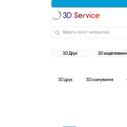
3D Друк
3D моделюванн
3D друк
3D сканування