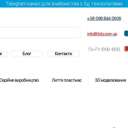
Telegram канал для знайомства з 3д технологіями
+38 066 844 0909
info@3ds.com.ua
З
Пн-Пт 10:00–19:00
я
Блог
Контакти
Серійне виробництво
Лиття пластмас
3D моделювання