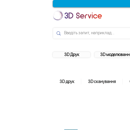
3D Друк
3D моделюванн
3D друк
3D сканування