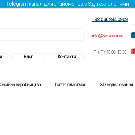
Telegram канал для знайомства з 3д технологіями
+38 066 844 0909
info@3ds.com.ua
З
Пн-Пт 10:00–19:00
я
Блог
Контакти
Серійне виробництво
Лиття пластмас
3D моделювання