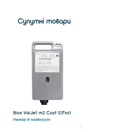
Супутні товари
Віск VisiJet m2 Сast (1.17кг)
Віск підтримки VisiJet
Немає в наявності
(1.3кг)
Немає в наявності