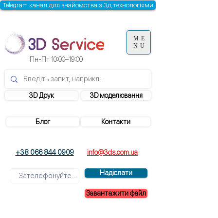
Telegram канал для знайомства з 3д технологіями
ME
NU
Пн-Пт 10:00–19:00
3D Друк
3D моделювання
Блог
Контакти
+38 066 844 0909
info@3ds.com.ua
Надіслати
Завантажити файл