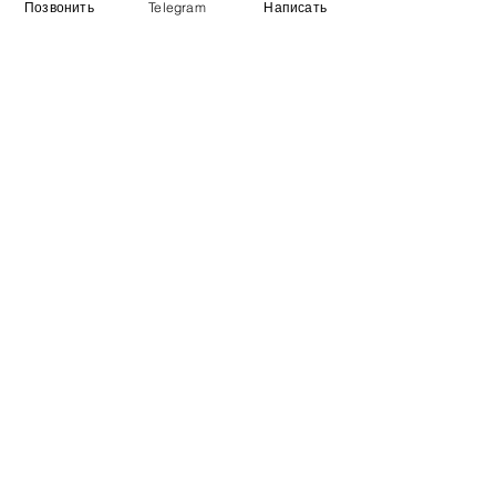
Позвонить
Telegram
Написать
Виставковий зал
Контакти
Про компанію
Оплата і доставка
Підручник
Вакансії
Карта сайту
Додатково
​Виробники
Для бізнесу
Постачальникам
Порівняння