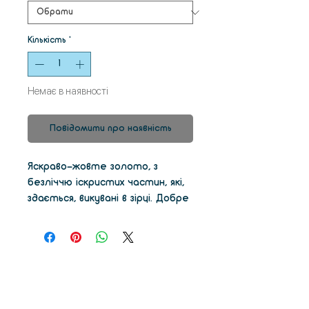
Кількість
*
Немає в наявності
Повідомити про наявність
Яскраво-жовте золото, з
безліччю іскристих частин, які,
здається, викувані в зірці. Добре
видимий колір, який виглядає
чудово здалеку, а ще краще
поблизу. Це може бути
найяскравіше жовте золото,
яке ви бачили в