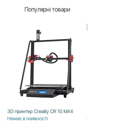
Популярні товари
У НАЯВНОСТІ!
3D принтер Creality CR 10 MAX
3D принтер Formlabs
Немає в наявності
Немає в наявності