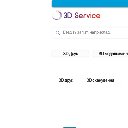
3D Друк
3D моделюванн
3D друк
3D сканування