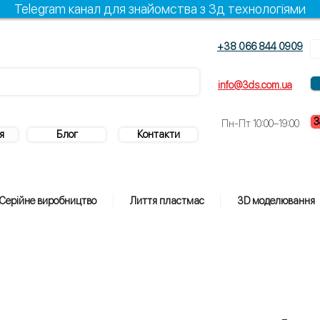
Telegram канал для знайомства з 3д технологіями
+38 066 844 0909
info@3ds.com.ua
З
Пн-Пт 10:00–19:00
я
Блог
Контакти
Серійне виробництво
Лиття пластмас
3D моделювання