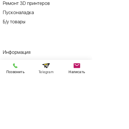
Ремонт 3D принтеров
Пусконаладка
Б/у товары
Информация
​Выставочный зал
Позвонить
Telegram
Написать
Контакты
О компании
Оплата и доставка
Учебник
Вакансии
Карта сайта