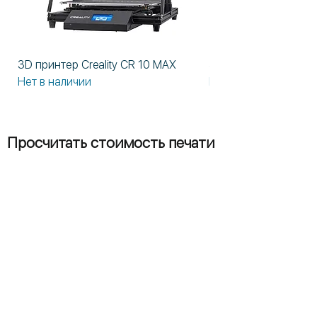
3D принтер Creality CR 10 MAX
3D принтер Formlabs
Нет в наличии
Нет в наличии
Просчитать стоимость печати