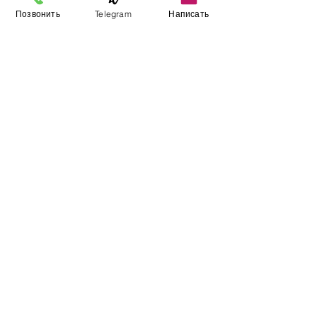
Позвонить
Telegram
Написать
Информация
​Выставочный зал
Контакты
О компании
Оплата и доставка
Учебник
Вакансии
Карта сайта
Дополнительно
​Производители