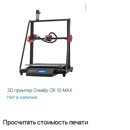
В НАЛИЧИИ!
3D принтер Creality CR 10 MAX
3D принтер Formlabs
Нет в наличии
Нет в наличии
Просчитать стоимость печати