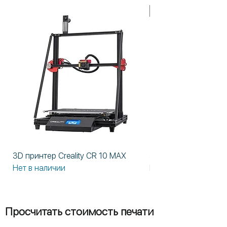
В НАЛИЧИИ!
3D принтер Creality CR 10 MAX
3D принтер Formlabs
Нет в наличии
Нет в наличии
Просчитать стоимость печати