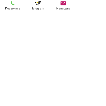
Позвонить
Telegram
Написать
Информация
​Выставочный зал
Контакты
О компании
Оплата и доставка
Учебник
Вакансии
Карта сайта
Дополнительно