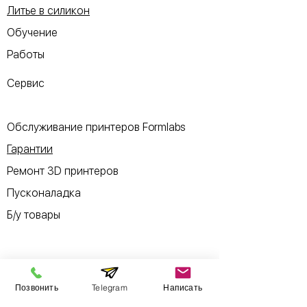
Сканирование в Box-FX
- это
Литье в силикон
универсальная машина,
Обучение
которая
может быть
адаптирована для каждого
Работы
приложения.
Сервис
Обслуживание принтеров Formlabs
Гарантии
Ремонт 3D принтеров
Пусконаладка
Б/у товары
Информация
Позвонить
Telegram
Написать