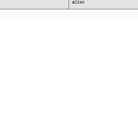
AC24V
Полно
сканир
Абсолю
интерф
эксплу
ошибку
матриц
сканиро
Сканир
Сканир
Сканир
Скани
Функци
Функци
матриц
для бо
лабора
эффект