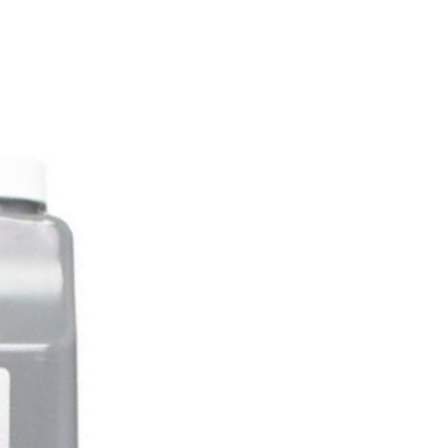
простое копирование
оэффективным.
я точность
ть сканирования AutoScan-
+ составляет менее 0,015
аничная линия и поверхность
ного штампа намного
.