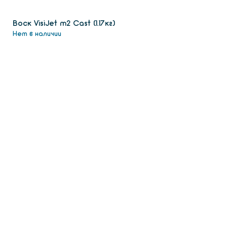
Воск VisiJet m2 Сast (1.17кг)
Нет в наличии