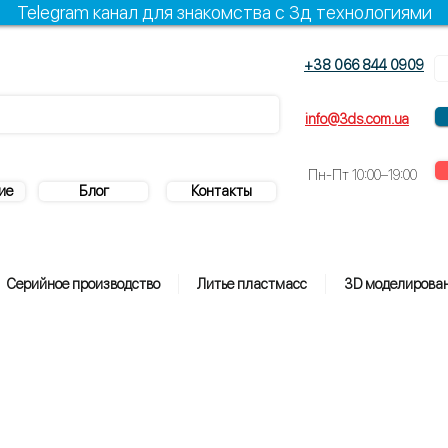
Telegram канал для знакомства с 3д технологиями
+38 066 844 0909
+38 096 844 0909
info@3ds.com.ua
Пн-Пт
10:00–19:00
ие
Блог
Контакты
Серийное производство
Литье пластмасс
3D моделирова