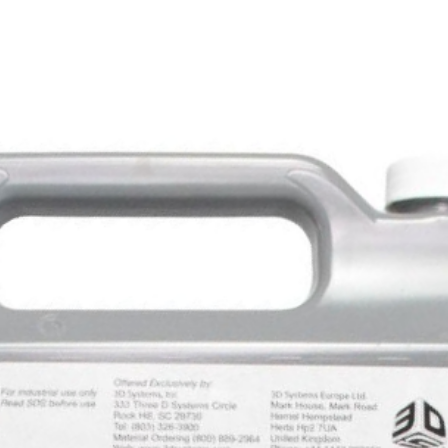
делая 
высок
Высока
Точнос
DS100 
мм. Гр
одиноч
острее