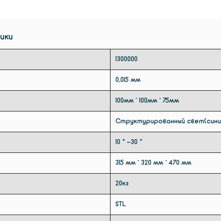
скорос
Техноло
ики
Технол
света 
1300000
сканир
чувств
0,015 мм
освеще
100мм * 100мм * 75мм
Высока
Структурированный свет(сини
Сканир
значит
10 ° -30 °
эффек
стомат
315 мм * 320 мм * 470 мм
Время с
с; вер
20кг
челюсть
одиноч
STL
минуты