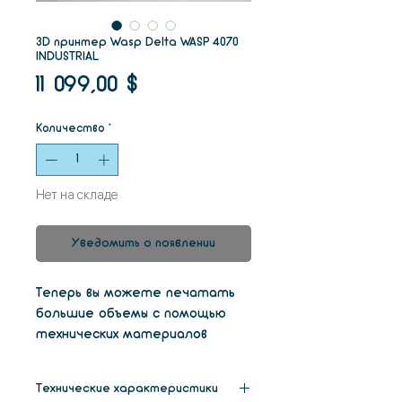
3D принтер Wasp Delta WASP 4070
INDUSTRIAL
Цена
11 099,00 $
Количество
*
Нет на складе
Уведомить о появлении
Теперь вы можете печатать
большие объемы с помощью
технических материалов
благодаря промышленному 3d-
принтеру Delta WASP 40 70
Технические характеристики
Industrial. С его превосходной