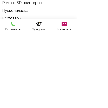
Ремонт 3D принтеров
Пусконаладка
Б/у товары
Позвонить
Telegram
Написать
Информация
​Выставочный зал
Контакты
О компании
Оплата и доставка
Учебник
Вакансии
Карта сайта