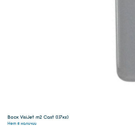
Воск VisiJet m2 Сast (1.17кг)
Нет в наличии