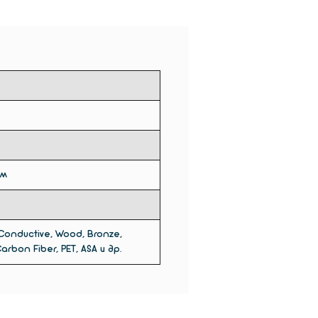
стью менее 1500 долларов
ет сравниться с ABS-
ю mini 2. Важный внутренний
ный фильтр mini 2 радикально
т выбросы UFP
адисперсных частиц) и
еплый воздух задерживается в
ной камере, сводя к минимуму
еформации АБС. Простой в
зовании 4-дюймовый ЖК-
ом
позволяет управлять вашим
ром, настройками
урации
ессом печати. Выберите
 Conductive, Wood, Bronze,
ность, которая
arbon Fiber, PET, ASA и др.
етствует вашим
ностям, и легко
ючайтесь с одной
ности на другую. С выдвижной