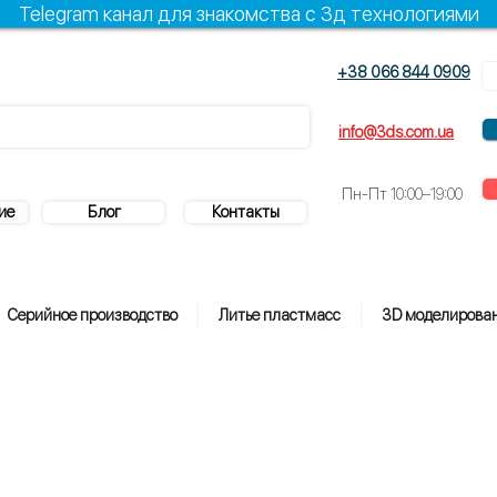
Telegram канал для знакомства с 3д технологиями
+38 066 844 0909
+38 096 844 0909
info@3ds.com.ua
Пн-Пт
10:00–19:00
ие
Блог
Контакты
Серийное производство
Литье пластмасс
3D моделирова