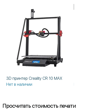
В НАЛИЧИИ!
3D принтер Creality CR 10 MAX
3D принтер Formlabs
Нет в наличии
Нет в наличии
Просчитать стоимость печати