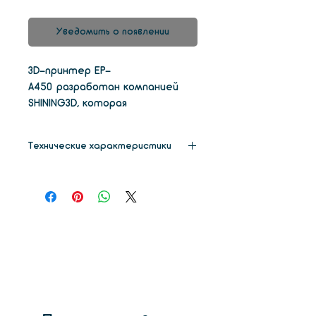
Уведомить о появлении
3D-принтер EP-
A450 разработан компанией
SHINING3D, которая
профессионально использует
технологию 3D-
Технические характеристики
печати. Система удобна для
пользователя, отличается
Габариты
1350 * 1200 * 2050 мм
высокой стабильностью,
бесплатным обслуживанием и
Вес
900 кг
отличным результатом
печати.
Обьем
450 х 450 х 350 мм
печати
Толщина
0,05 мм - 0,25 мм
слоя