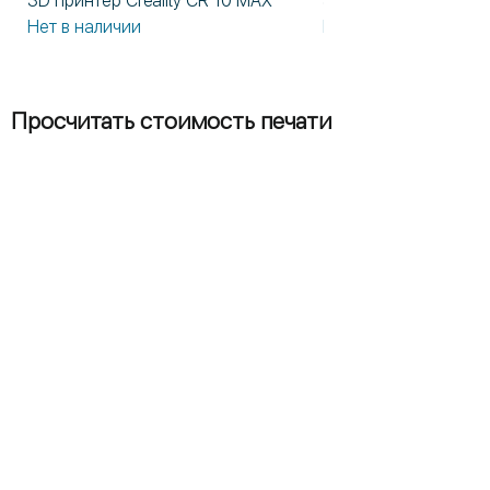
3D принтер Creality CR 10 MAX
3D принтер Formlabs
Нет в наличии
Нет в наличии
Просчитать стоимость печати