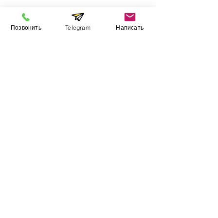
Позвонить
Telegram
Написать
Информация
​Выставочный зал
Контакты
О компании
Оплата и доставка
Учебник
Вакансии
Карта сайта
Дополнительно