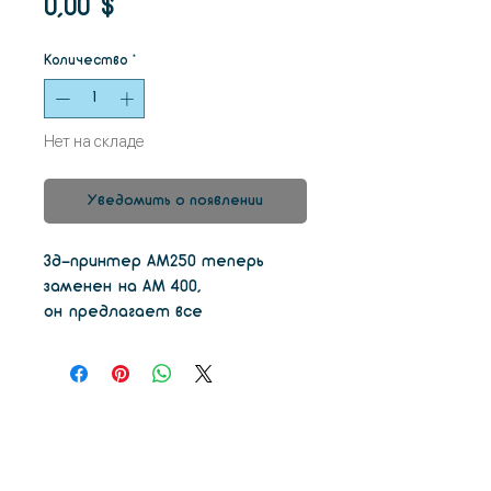
Цена
0,00 $
Количество
*
Нет на складе
Уведомить о появлении
3д-принтер AM250 теперь
заменен на AM 400,
он предлагает все
преимущества платформы
AM250, наряду с улучшенной
оптической системой,
обеспечивающей мощность
лазера 400 Вт:
- Объем сборки 250 мм × 250
мм × 300 мм