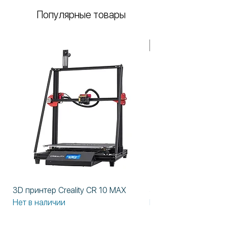
Популярные товары
В НАЛИЧИИ!
3D принтер Creality CR 10 MAX
3D принтер Formlabs
Нет в наличии
Нет в наличии