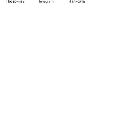
Позвонить
Telegram
Написать
Информация
​Выставочный зал
Контакты
О компании
Оплата и доставка
Учебник
Вакансии
Карта сайта
Дополнительно
​Производители
Для бизнеса