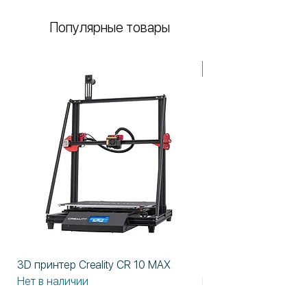
дополнительным
Популярные товары
преимуществом обновления
PlusPac в качестве стандарта.
В НАЛИЧИИ!
3D принтер Creality CR 10 MAX
3D принтер Formlabs
Нет в наличии
Нет в наличии