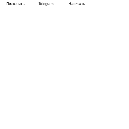
Позвонить
Telegram
Написать
Информация
​Выставочный зал
Контакты
О компании
Оплата и доставка
Учебник
Вакансии
Карта сайта
Дополнительно
​Производители