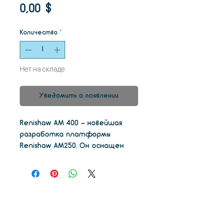
Цена
0,00 $
Количество
*
Нет на складе
Уведомить о появлении
Renishaw AM 400 - новейшая
разработка платформы
Renishaw AM250. Он оснащен
самыми последними
обновлениями, включая более
крупный фильтр SafeChange ™,
улучшенное программное
обеспечение для оптического
контроля, обновленную