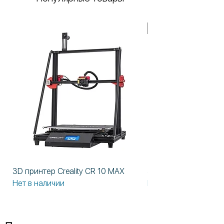
В НАЛИЧИИ!
3D принтер Creality CR 10 MAX
3D принтер Formlabs
Нет в наличии
Нет в наличии