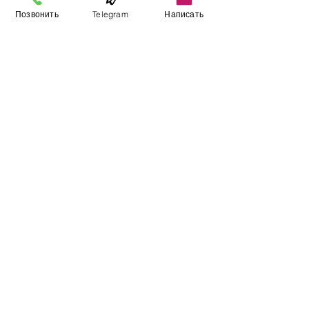
Позвонить
Telegram
Написать
Информация
​Выставочный зал
Контакты
О компании
Оплата и доставка
Учебник
Вакансии
Карта сайта
Дополнительно
​Производители