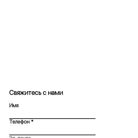
понятное управление
принтером. Это облегчает
запуск каждого задания на
печать.
Свяжитесь с нами
Имя
Телефон