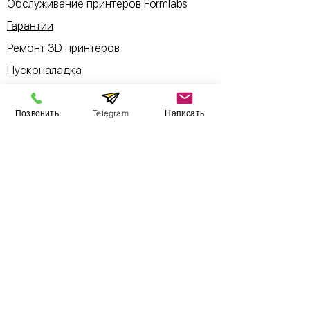
Обслуживание принтеров Formlabs
Гарантии
Ремонт 3D принтеров
Пусконаладка
Б/у товары
Позвонить
Telegram
Написать
Информация
​Выставочный зал
Контакты
О компании
Оплата и доставка
Учебник