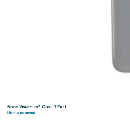
Воск VisiJet m2 Сast (1.17кг)
Нет в наличии