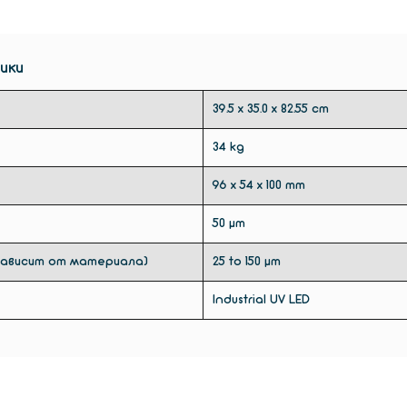
может 
необхо
подклю
ики
Разреш
обеспе
39.5 x 35.0 x 82.55 cm
чистот
детали
34 kg
сборк
96 x 54 x 100 mm
произв
детале
50 µm
украше
зависит от материала)
25 to 150 µm
Industrial UV LED