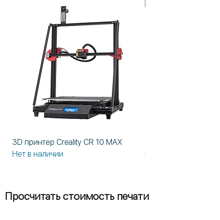
В НАЛИЧИИ!
3D принтер Creality CR 10 MAX
3D принтер Formlabs
Нет в наличии
Нет в наличии
Просчитать стоимость печати