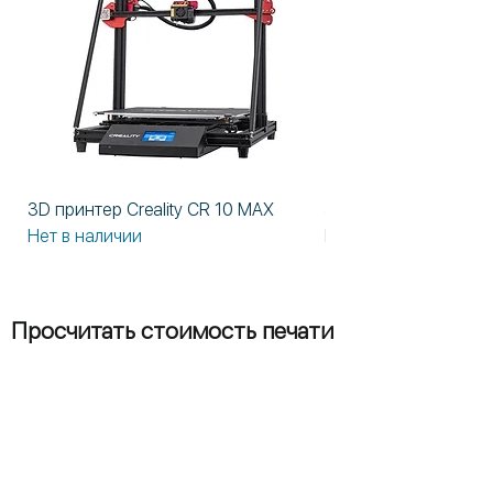
3D принтер Creality CR 10 MAX
3D принтер Formlabs
Нет в наличии
Нет в наличии
Просчитать стоимость печати