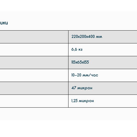
набор 
шпател
ики
220x200x400 мм
6,6 кг
115х65х155
10-20 мм/час
47 микрон
1,25 микрон