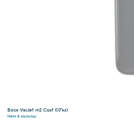
Воск VisiJet m2 Сast (1.17кг)
Нет в наличии