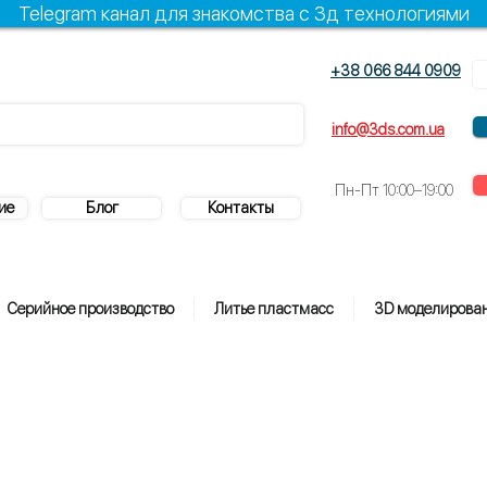
Telegram канал для знакомства с 3д технологиями
+38 066 844 0909
+38 096 844 0909
info@3ds.com.ua
Пн-Пт
10:00–19:00
ие
Блог
Контакты
Серийное производство
Литье пластмасс
3D моделирова