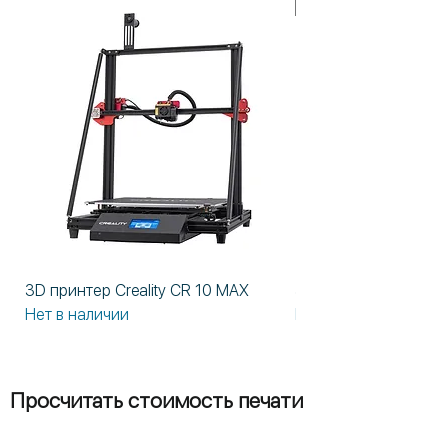
В НАЛИЧИИ!
3D принтер Creality CR 10 MAX
3D принтер Formlabs
Нет в наличии
Нет в наличии
Просчитать стоимость печати