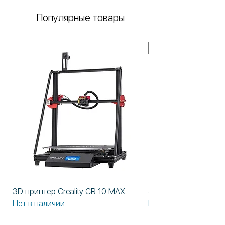
Популярные товары
В НАЛИЧИИ!
3D принтер Creality CR 10 MAX
3D принтер Formlabs
Нет в наличии
Нет в наличии