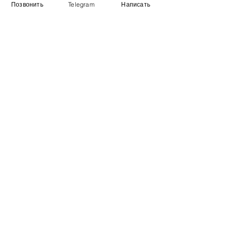
Позвонить
Telegram
Написать
Информация
​Выставочный зал
Контакты
О компании
Оплата и доставка
Учебник
Вакансии
Карта сайта
Дополнительно
​Производители