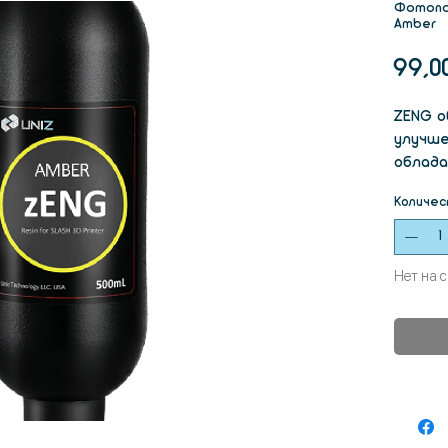
Фотопо
Amber
99,0
ZENG о
улучше
облада
ударно
Количес
точнос
подход
котор
Нет на 
специф