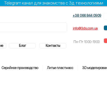
Telegram канал для знакомства с 3д технологиями
+38 066 844 0909
+38 096 844 0909
info@3ds.com.ua
Пн-Пт
10:00–19:00
ие
Блог
Контакты
Серийное производство
Литье пластмасс
3D моделирова