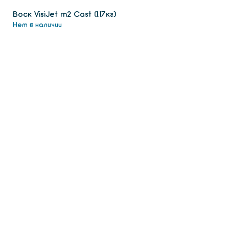
Воск VisiJet m2 Сast (1.17кг)
Нет в наличии