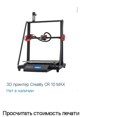
В НАЛИЧИИ!
3D принтер Creality CR 10 MAX
3D принтер Formlabs
Нет в наличии
Нет в наличии
Просчитать стоимость печати