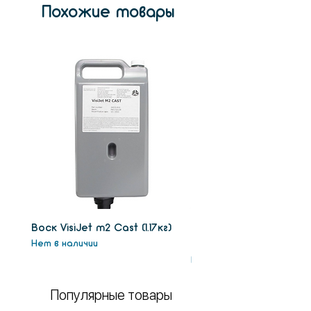
Похожие товары
Воск VisiJet m2 Сast (1.17кг)
Воск поддержки VisiJe
Нет в наличии
SUW (1.3кг)
Нет в наличии
Популярные товары