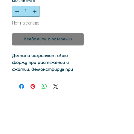
Количество
*
Нет на складе
Уведомить о появлении
Детали сохраняют свою
форму при растяжении и
сжатии, демонстрируя при
этом высокую жесткость и
высокую твердость. При
использовании нашей UV LCD
HARD вы будете
печатать объекты, которые
ведут себя как коммерческий
ABS.