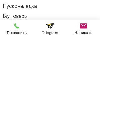
Пусконаладка
Б/у товары
Позвонить
Telegram
Написать
Информация
​Выставочный зал
Контакты
О компании
Оплата и доставка
Учебник
Вакансии
Карта сайта