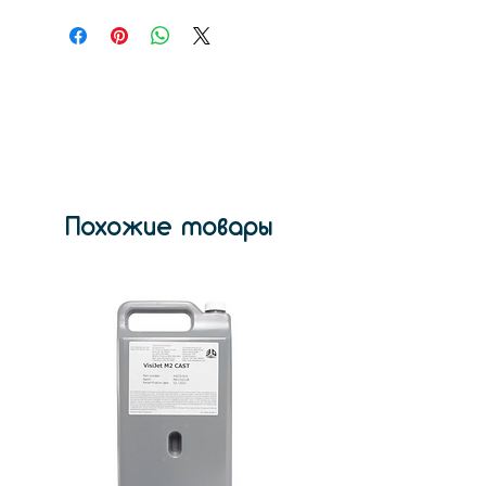
твердость, не обладает
способностью к сжатию при
высокой силе. Обладает
усадкой. Объекты не будут
сгибаться или отклоняться под
принуждением. Они проявляют
очень высокие свойства сдвига
при растяжении и почти не
имеют удлинения.
Похожие товары