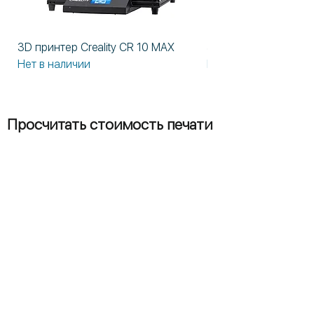
3D принтер Creality CR 10 MAX
3D принтер Formlabs
Нет в наличии
Нет в наличии
Просчитать стоимость печати