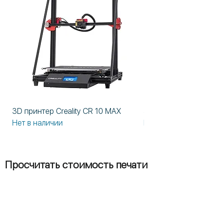
3D принтер Creality CR 10 MAX
3D принтер Formlabs
Нет в наличии
Нет в наличии
Просчитать стоимость печати