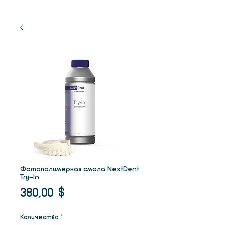
Фотополимерная смола NextDent
Try-In
Цена
380,00 $
Количество
*