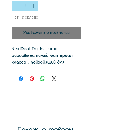
Нет на складе
Уведомить о появлении
NextDent Try-In - это
биосовместимый материал
класса I, подходящий для
печати на устройствах Try-
In. Доступны цвета TI0, TI1, TI2.