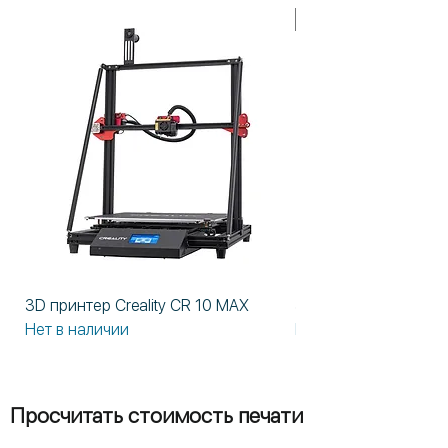
В НАЛИЧИИ!
3D принтер Creality CR 10 MAX
3D принтер Formlabs
Нет в наличии
Нет в наличии
Просчитать стоимость печати