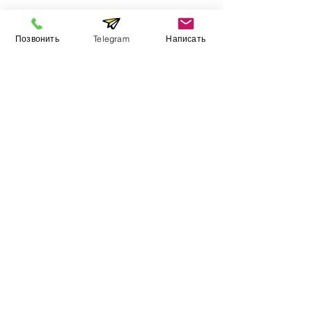
Позвонить
Telegram
Написать
Информация
​Выставочный зал
Контакты
О компании
Оплата и доставка
Учебник
Вакансии
Карта сайта
Дополнительно