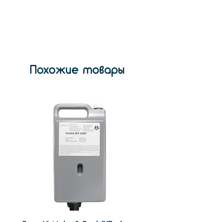
Цвет
темно-
черный
Длина волны
365-405 нм
Вес
500 г
Похожие товары