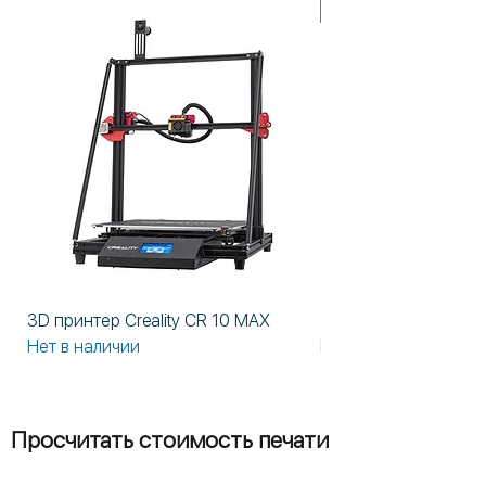
В НАЛИЧИИ!
3D принтер Creality CR 10 MAX
3D принтер Formlabs
Нет в наличии
Нет в наличии
Просчитать стоимость печати