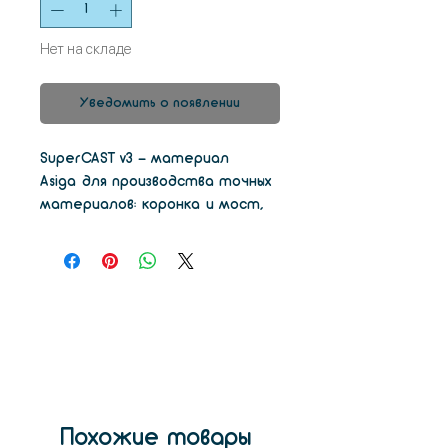
Нет на складе
Уведомить о появлении
SuperCAST v3 - материал
Asiga для производства точных
материалов: коронка и мост,
вкладки / накладки. С высокой
скоростью печати SuperCAST
v3 является идеальным
материалом для
реставрационной лаборатории.
Диапазон толщины слоя от 10
мкм.
Похожие товары