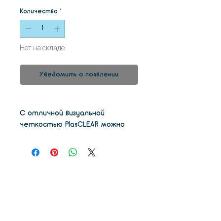
Количество
*
Нет на складе
Уведомить о появлении
С отличной визуальной
четкостью PlasCLEAR можно
использовать при производстве
прозрачных деталей и
других применениях, где
требуются прозрачные
материалы. Диапазон толщины
слоя от 10 мкм