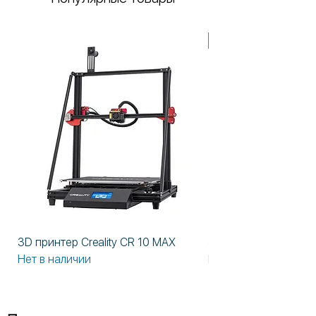
В НАЛИЧИИ!
3D принтер Creality CR 10 MAX
3D принтер Formlabs
Нет в наличии
Нет в наличии