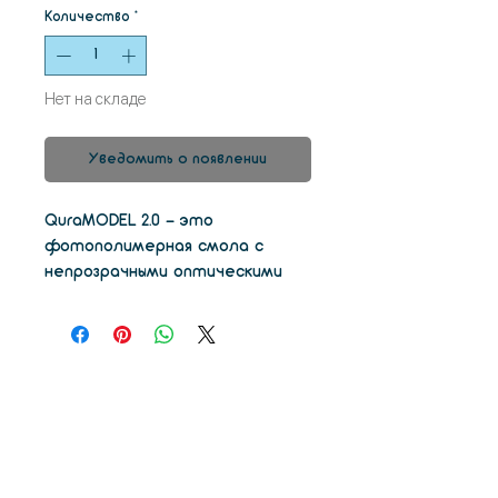
Количество
*
Нет на складе
Уведомить о появлении
QuraMODEL 2.0 - это
фотополимерная смола с
непрозрачными оптическими
свойствами и долговечными
свойствами, идеально
подходящая для печати
стоматологических моделей,
которые широко используются
в стоматологических
лабораториях.
Выгоды