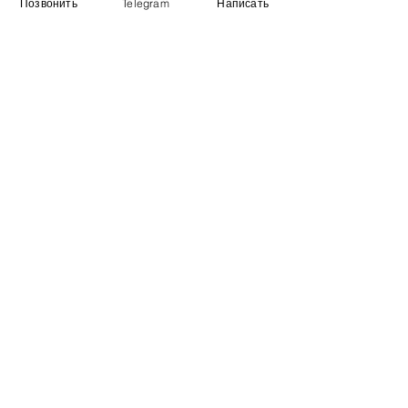
Позвонить
Telegram
Написать
Информация
​Выставочный зал
Контакты
О компании
Оплата и доставка
Учебник
Вакансии
Карта сайта
Дополнительно
​Производители
Для бизнеса