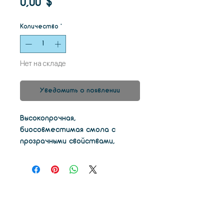
Цена
0,00 $
Количество
*
Нет на складе
Уведомить о появлении
Высокопрочная,
биосовместимая смола с
прозрачными свойствами,
QuraGUIDE позволяет печатать
хирургические направляющие
для высокой четкости и
стабильности при
имплантации.