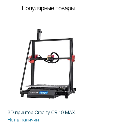
Популярные товары
В НАЛИЧИИ!
3D принтер Creality CR 10 MAX
3D принтер Formlabs
Нет в наличии
Нет в наличии