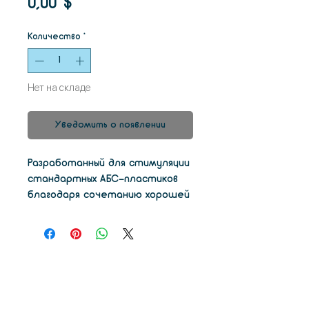
Цена
0,00 $
Количество
*
Нет на складе
Уведомить о появлении
Разработанный для стимуляции
стандартных АБС-пластиков
благодаря сочетанию хорошей
термостойкости и высокой
вязкости, QuraGP отлично
подходит для печати точных и
функциональных прототипов.