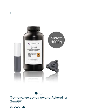
Фотополимерная смола Ackuretta
QuraGP