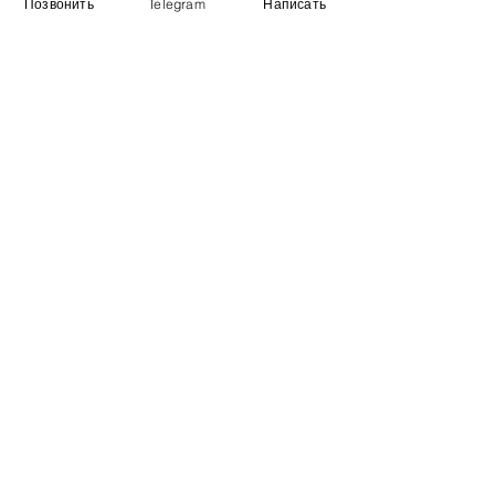
Позвонить
Telegram
Написать
Информация
​Выставочный зал
Контакты
О компании
Оплата и доставка
Учебник
Вакансии
Карта сайта
Дополнительно
​Производители
Для бизнеса