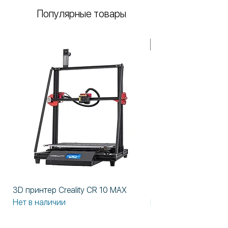
Популярные товары
В НАЛИЧИИ!
3D принтер Creality CR 10 MAX
3D принтер Formlabs
Нет в наличии
Нет в наличии