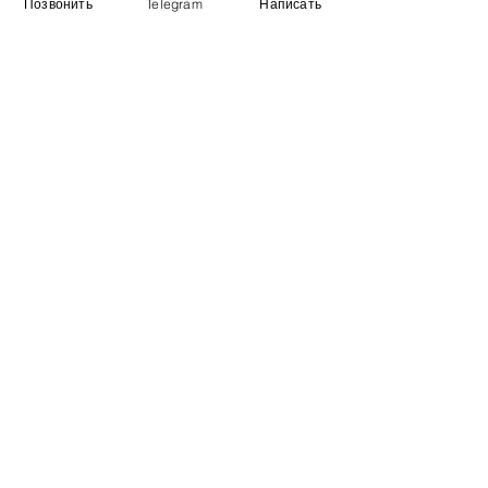
Позвонить
Telegram
Написать
Информация
​Выставочный зал
Контакты
О компании
Оплата и доставка
Учебник
Вакансии
Карта сайта
Дополнительно
​Производители
Для бизнеса