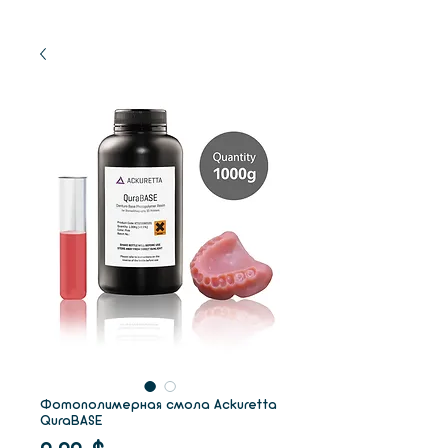
Фотополимерная смола Ackuretta
QuraBASE