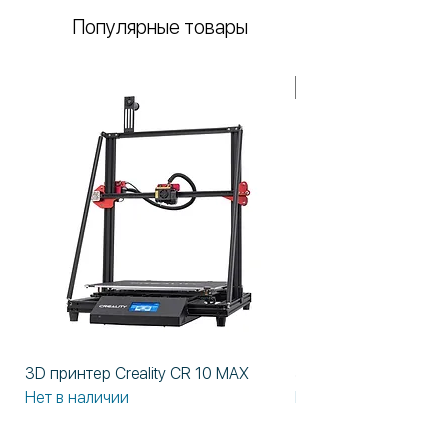
Популярные товары
В НАЛИЧИИ!
3D принтер Creality CR 10 MAX
3D принтер Formlabs
Нет в наличии
Нет в наличии