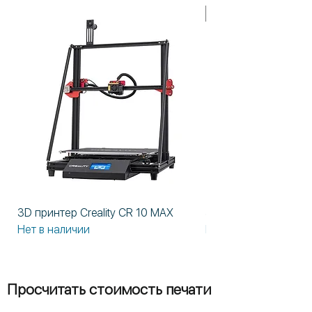
В НАЛИЧИИ!
3D принтер Creality CR 10 MAX
3D принтер Formlabs
Нет в наличии
Нет в наличии
Просчитать стоимость печати