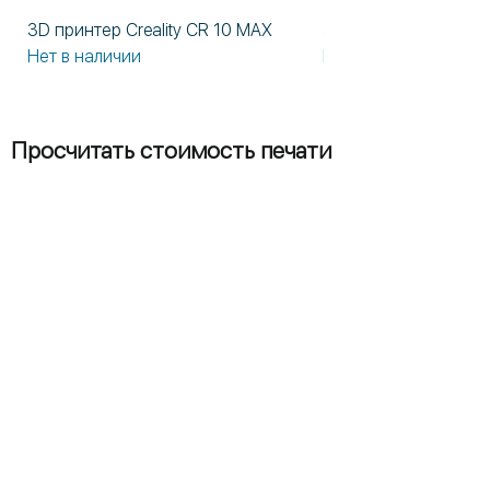
3D принтер Creality CR 10 MAX
3D принтер Formlabs
Нет в наличии
Нет в наличии
Просчитать стоимость печати