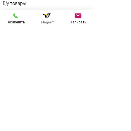
Б/у товары
Позвонить
Telegram
Написать
Информация
​Выставочный зал
Контакты
О компании
Оплата и доставка
Учебник
Вакансии
Карта сайта
Дополнительно