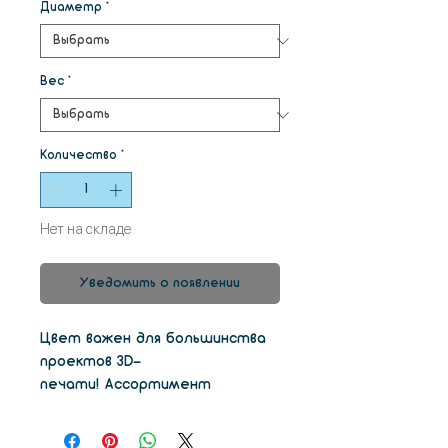
Диаметр
*
Вес
*
Количество
*
Нет на складе
Уведомить о появлении
Цвет важен для большинства
проектов 3D-
печати! Ассортимент
сополиэстеров colorFabb_XT,
изготовленный