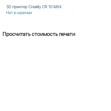
3D принтер Creality CR 10 MAX
3D принтер Formlabs
Нет в наличии
Нет в наличии
Просчитать стоимость печати