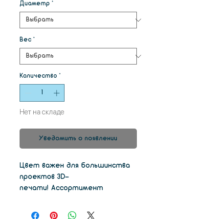
Диаметр
*
Вес
*
Количество
*
Нет на складе
Уведомить о появлении
Цвет важен для большинства
проектов 3D-
печати! Ассортимент
сополиэстеров colorFabb_XT,
изготовленный