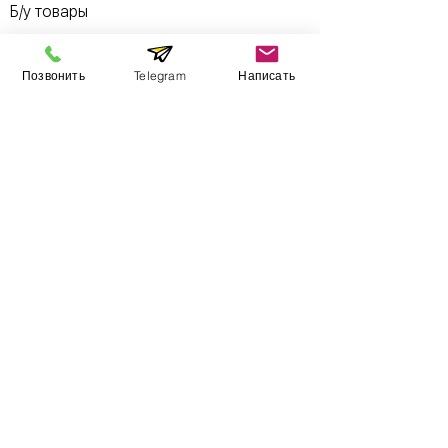
Б/у товары
Позвонить
Telegram
Написать
Информация
​Выставочный зал
Контакты
О компании
Оплата и доставка
Учебник
Вакансии
Карта сайта
Дополнительно