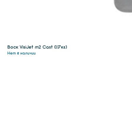
Воск VisiJet m2 Сast (1.17кг)
Нет в наличии