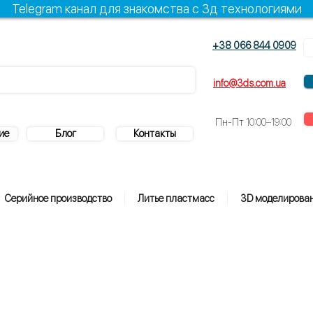
Telegram канал для знакомства с 3д технологиями
+38 066 844 0909
+38 096 844 0909
info@3ds.com.ua
Пн-Пт
10:00–19:00
ие
Блог
Контакты
Серийное производство
Литье пластмасс
3D моделирова