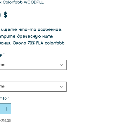
к Colorfabb WOODFILL
Цена
0 $
ы ищете что-то особенное,
трите древесную нить
ания. Около 70% PLA colorfabb
переработанного древесного
р
*
а. Ваши изделия будут
еть совершенно
ть
сающе.
ть
тво
*
складе