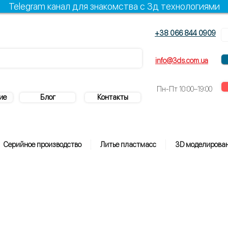
Telegram канал для знакомства с 3д технологиями
+38 066 844 0909
+38 096 844 0909
info@3ds.com.ua
Пн-Пт
10:00–19:00
ие
Блог
Контакты
Серийное производство
Литье пластмасс
3D моделирова