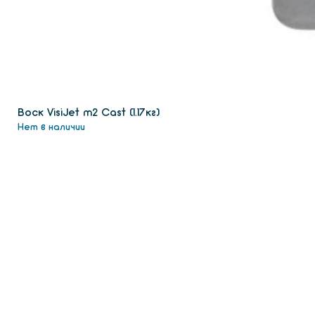
Воск VisiJet m2 Сast (1.17кг)
Нет в наличии