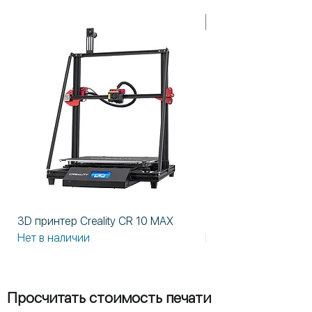
В НАЛИЧИИ!
3D принтер Creality CR 10 MAX
3D принтер Formlabs
Нет в наличии
Нет в наличии
Просчитать стоимость печати