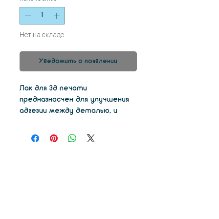
Нет на складе
Уведомить о появлении
Лак для 3д печати
предназнасчен для улучшения
адгезии между деталью, и
столом принтера. При очень
актовной печати хватает где
то на 1 месяц, одно покрытие,
при правильном использовании,
выдерживает до 5-ти печатей
подряд